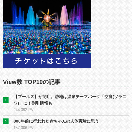
View数 TOP10の記事
【プールズ】が閉店。跡地は温泉テーマパーク「空庭(ソラニ
ワ)」に！割引情報も
244,392 PV
800年前に行われた赤ちゃんの人体実験に思う
157,306 PV