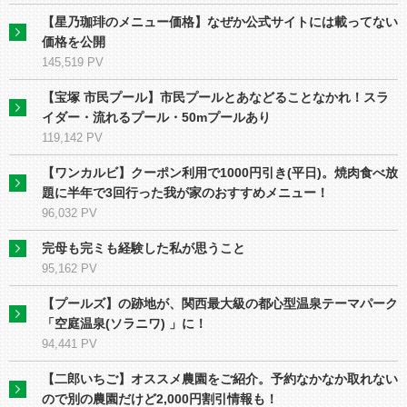
【星乃珈琲のメニュー価格】なぜか公式サイトには載ってない
価格を公開
145,519 PV
【宝塚 市民プール】市民プールとあなどることなかれ！スラ
イダー・流れるプール・50mプールあり
119,142 PV
【ワンカルビ】クーポン利用で1000円引き(平日)。焼肉食べ放
題に半年で3回行った我が家のおすすめメニュー！
96,032 PV
完母も完ミも経験した私が思うこと
95,162 PV
【プールズ】の跡地が、関⻄最大級の都心型温泉テーマパーク
「空庭温泉(ソラニワ) 」に！
94,441 PV
【二郎いちご】オススメ農園をご紹介。予約なかなか取れない
ので別の農園だけど2,000円割引情報も！