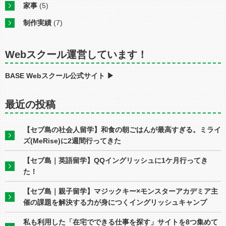
家事
(5)
制作実績
(7)
Webスクール運営しています！
BASE Webスクール公式サイト ▶︎
最近の投稿
【セブ島の社会人留学】和食の朝ごはんが最高すぎる。ミライ
ズ(MeRise)に2週間行ってきた
【セブ島｜英語留学】QQイングリッシュに1ケ月行ってき
た！
【セブ島｜親子留学】マジックキー×モンスターアカデミア主
催の課題を解決する力が身につくイングリッシュキャンプ
私も利用した「在宅でできる仕事を探す」サイトを8つ集めて