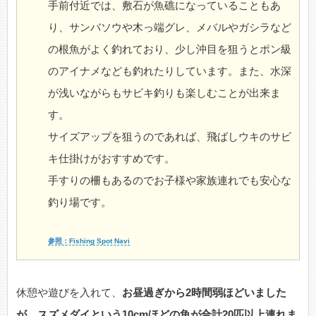
手前付近では、敷石が魚礁になっていることもあ
り、サンバソウや木っ端グレ、メバルやガシラなど
の根魚がよく釣れており、少し沖目を狙うとポン級
のアイナメなども釣れたりしています。また、水深
が浅いながらもサビキ釣りも楽しむことが出来ま
す。
サイズアップを狙うのであれば、飛ばしウキのサビ
キ仕掛けがおすすめです。
手すりの柵もあるのでお子様や家族連れでも安心な
釣り場です。
参照：Fishing Spot Navi
休憩や遊びを入れて、
お昼過ぎから2時間弱ほどいました
が、スズメダイという10cmほどの魚が合計20匹以上連れま