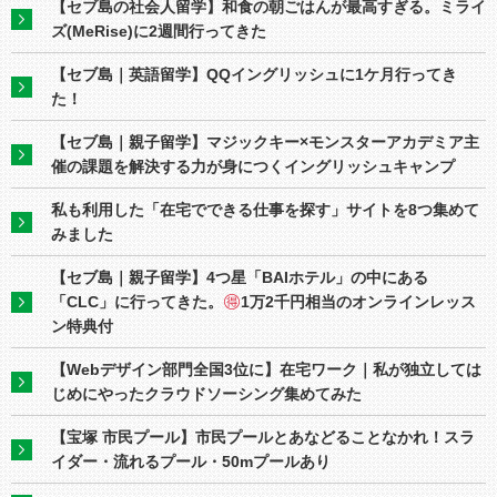
【セブ島の社会人留学】和食の朝ごはんが最高すぎる。ミライ
ズ(MeRise)に2週間行ってきた
【セブ島｜英語留学】QQイングリッシュに1ケ月行ってき
た！
【セブ島｜親子留学】マジックキー×モンスターアカデミア主
催の課題を解決する力が身につくイングリッシュキャンプ
私も利用した「在宅でできる仕事を探す」サイトを8つ集めて
みました
【セブ島｜親子留学】4つ星「BAIホテル」の中にある
「CLC」に行ってきた。
1万2千円相当のオンラインレッス
ン特典付
【Webデザイン部門全国3位に】在宅ワーク｜私が独立しては
じめにやったクラウドソーシング集めてみた
【宝塚 市民プール】市民プールとあなどることなかれ！スラ
イダー・流れるプール・50mプールあり