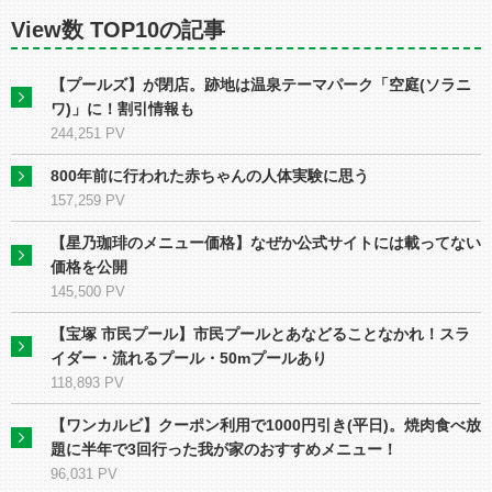
View数 TOP10の記事
【プールズ】が閉店。跡地は温泉テーマパーク「空庭(ソラニ
ワ)」に！割引情報も
244,251 PV
800年前に行われた赤ちゃんの人体実験に思う
157,259 PV
【星乃珈琲のメニュー価格】なぜか公式サイトには載ってない
価格を公開
145,500 PV
【宝塚 市民プール】市民プールとあなどることなかれ！スラ
イダー・流れるプール・50mプールあり
118,893 PV
【ワンカルビ】クーポン利用で1000円引き(平日)。焼肉食べ放
題に半年で3回行った我が家のおすすめメニュー！
96,031 PV