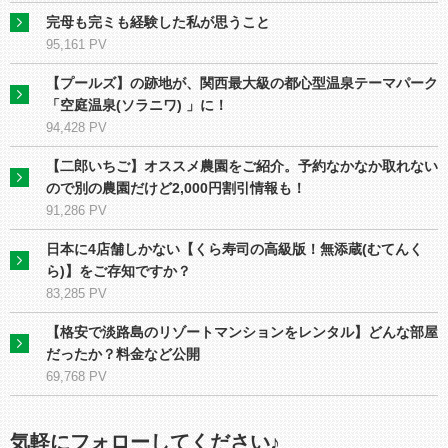
完母も完ミも経験した私が思うこと
95,161 PV
【プールズ】の跡地が、関⻄最大級の都心型温泉テーマパーク
「空庭温泉(ソラニワ) 」に！
94,428 PV
【二郎いちご】オススメ農園をご紹介。予約なかなか取れない
ので別の農園だけど2,000円割引情報も！
91,286 PV
日本に4店舗しかない【くら寿司の高級版！無添蔵(むてんく
ら)】をご存知ですか？
83,285 PV
【格安で淡路島のリゾートマンションをレンタル】どんな部屋
だったか？料金など公開
69,768 PV
気軽にフォローしてください♪