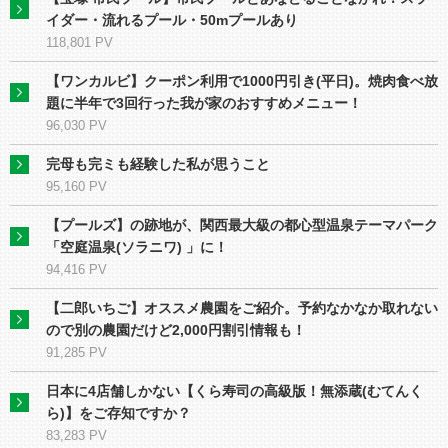
イダー・流れるプール・50mプールあり
118,801 PV
【ワンカルビ】クーポン利用で1000円引き(平日)。焼肉食べ放
題に半年で3回行った我が家のおすすめメニュー！
96,030 PV
完母も完ミも経験した私が思うこと
95,160 PV
【プールズ】の跡地が、関⻄最大級の都心型温泉テーマパーク
「空庭温泉(ソラニワ) 」に！
94,416 PV
【二郎いちご】オススメ農園をご紹介。予約なかなか取れない
ので別の農園だけど2,000円割引情報も！
91,285 PV
日本に4店舗しかない【くら寿司の高級版！無添蔵(むてんく
ら)】をご存知ですか？
83,283 PV