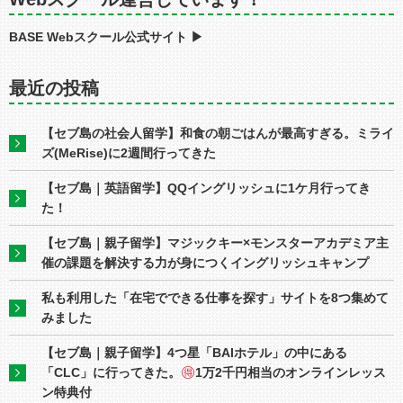
BASE Webスクール公式サイト ▶︎
最近の投稿
【セブ島の社会人留学】和食の朝ごはんが最高すぎる。ミライ
ズ(MeRise)に2週間行ってきた
【セブ島｜英語留学】QQイングリッシュに1ケ月行ってき
た！
【セブ島｜親子留学】マジックキー×モンスターアカデミア主
催の課題を解決する力が身につくイングリッシュキャンプ
私も利用した「在宅でできる仕事を探す」サイトを8つ集めて
みました
【セブ島｜親子留学】4つ星「BAIホテル」の中にある
「CLC」に行ってきた。
1万2千円相当のオンラインレッス
ン特典付