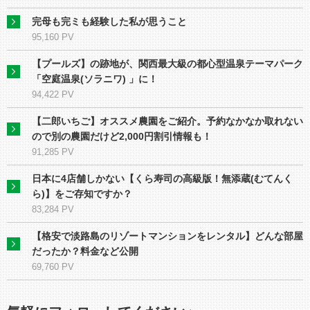
完母も完ミも経験した私が思うこと
95,160 PV
【プールズ】の跡地が、関⻄最大級の都心型温泉テーマパーク
「空庭温泉(ソラニワ) 」に！
94,422 PV
【二郎いちご】オススメ農園をご紹介。予約なかなか取れない
ので別の農園だけど2,000円割引情報も！
91,285 PV
日本に4店舗しかない【くら寿司の高級版！無添蔵(むてんく
ら)】をご存知ですか？
83,284 PV
【格安で淡路島のリゾートマンションをレンタル】どんな部屋
だったか？料金など公開
69,760 PV