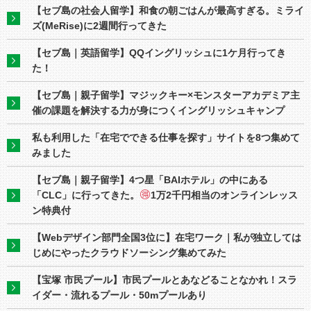
【セブ島の社会人留学】和食の朝ごはんが最高すぎる。ミライ
ズ(MeRise)に2週間行ってきた
【セブ島｜英語留学】QQイングリッシュに1ケ月行ってき
た！
【セブ島｜親子留学】マジックキー×モンスターアカデミア主
催の課題を解決する力が身につくイングリッシュキャンプ
私も利用した「在宅でできる仕事を探す」サイトを8つ集めて
みました
【セブ島｜親子留学】4つ星「BAIホテル」の中にある
「CLC」に行ってきた。
1万2千円相当のオンラインレッス
ン特典付
【Webデザイン部門全国3位に】在宅ワーク｜私が独立しては
じめにやったクラウドソーシング集めてみた
【宝塚 市民プール】市民プールとあなどることなかれ！スラ
イダー・流れるプール・50mプールあり