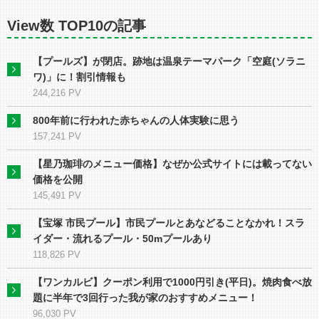
View数 TOP10の記事
【プールズ】が閉店。跡地は温泉テーマパーク「空庭(ソラニ
ワ)」に！割引情報も
244,216 PV
800年前に行われた赤ちゃんの人体実験に思う
157,241 PV
【星乃珈琲のメニュー価格】なぜか公式サイトには載ってない
価格を公開
145,491 PV
【宝塚 市民プール】市民プールとあなどることなかれ！スラ
イダー・流れるプール・50mプールあり
118,826 PV
【ワンカルビ】クーポン利用で1000円引き(平日)。焼肉食べ放
題に半年で3回行った我が家のおすすめメニュー！
96,030 PV