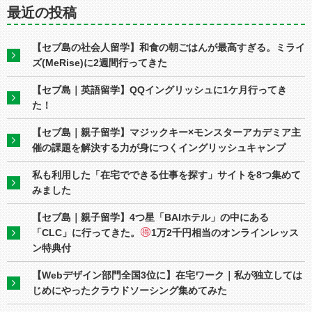
最近の投稿
【セブ島の社会人留学】和食の朝ごはんが最高すぎる。ミライ
ズ(MeRise)に2週間行ってきた
【セブ島｜英語留学】QQイングリッシュに1ケ月行ってき
た！
【セブ島｜親子留学】マジックキー×モンスターアカデミア主
催の課題を解決する力が身につくイングリッシュキャンプ
私も利用した「在宅でできる仕事を探す」サイトを8つ集めて
みました
【セブ島｜親子留学】4つ星「BAIホテル」の中にある
「CLC」に行ってきた。
1万2千円相当のオンラインレッス
ン特典付
【Webデザイン部門全国3位に】在宅ワーク｜私が独立しては
じめにやったクラウドソーシング集めてみた