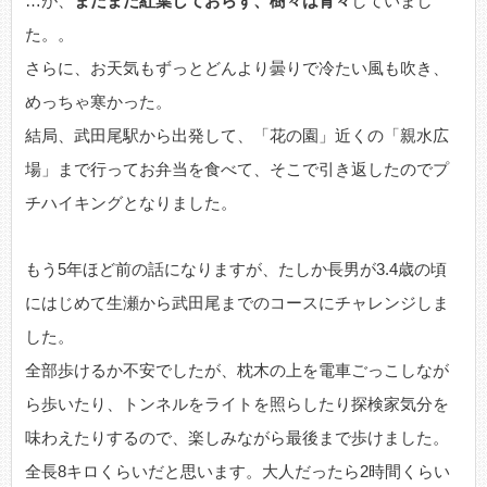
…が、
まだまだ紅葉しておらず、樹々は青々
していまし
た。。
さらに、お天気もずっとどんより曇りで冷たい風も吹き、
めっちゃ寒かった。
結局、武田尾駅から出発して、「花の園」近くの「親水広
場」まで行ってお弁当を食べて、そこで引き返したのでプ
チハイキングとなりました。
もう5年ほど前の話になりますが、たしか長男が3.4歳の頃
にはじめて生瀬から武田尾までのコースにチャレンジしま
した。
全部歩けるか不安でしたが、枕木の上を電車ごっこしなが
ら歩いたり、トンネルをライトを照らしたり探検家気分を
味わえたりするので、楽しみながら最後まで歩けました。
全長8キロくらいだと思います。大人だったら2時間くらい