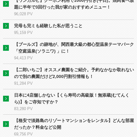
【ワンカルビ】クーポン利用で1000円引き(平日)。焼肉食べ放
題に半年で3回行った我が家のおすすめメニュー！
96,028 PV
完母も完ミも経験した私が思うこと
95,159 PV
【プールズ】の跡地が、関⻄最大級の都心型温泉テーマパーク
「空庭温泉(ソラニワ) 」に！
94,413 PV
【二郎いちご】オススメ農園をご紹介。予約なかなか取れない
ので別の農園だけど2,000円割引情報も！
91,284 PV
日本に4店舗しかない【くら寿司の高級版！無添蔵(むてんく
ら)】をご存知ですか？
83,280 PV
【格安で淡路島のリゾートマンションをレンタル】どんな部屋
だったか？料金など公開
69,756 PV