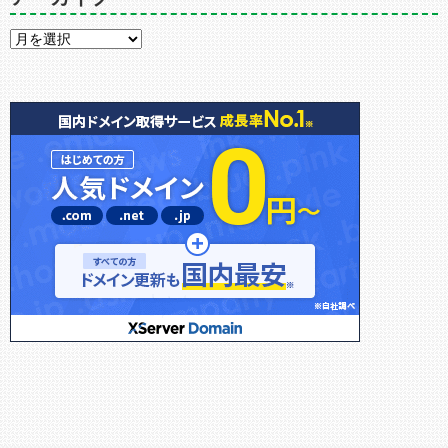
ア
ー
カ
イ
ブ