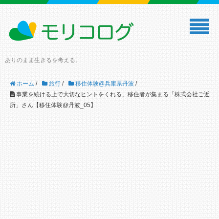
ありのまま生きるを考える。
ホーム
/
旅行
/
移住体験@兵庫県丹波
/
事業を続ける上で大切なヒントをくれる、移住者が集まる「株式会社ご近
所」さん【移住体験@丹波_05】