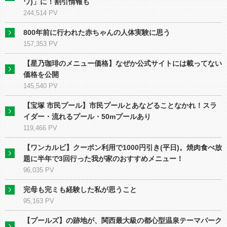
ワ)」に！割引情報も
244,514 PV
800年前に行われた赤ちゃんの人体実験に思う
157,353 PV
【星乃珈琲のメニュー価格】なぜか公式サイトには載ってない
価格を公開
145,540 PV
【宝塚 市民プール】市民プールとあなどることなかれ！スラ
イダー・流れるプール・50mプールあり
119,466 PV
【ワンカルビ】クーポン利用で1000円引き(平日)。焼肉食べ放
題に半年で3回行った我が家のおすすめメニュー！
96,035 PV
完母も完ミも経験した私が思うこと
95,163 PV
【プールズ】の跡地が、関⻄最大級の都心型温泉テーマパーク