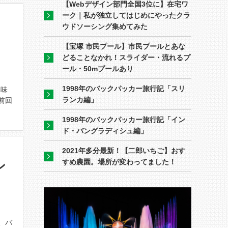
【Webデザイン部門全国3位に】在宅ワ
ーク｜私が独立してはじめにやったクラ
ウドソーシング集めてみた
」
【宝塚 市民プール】市民プールとあな
どることなかれ！スライダー・流れるプ
ール・50mプールあり
1998年のバックパッカー旅行記「スリ
興味
ランカ編」
前回
1998年のバックパッカー旅行記「イン
ド・バングラディシュ編」
2021年多分最新！【二郎いちご】おす
すめ農園。場所が変わってました！
ン
、バ