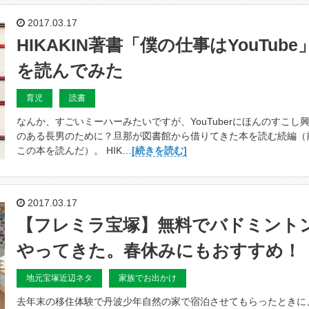
2017.03.17
HIKAKIN著書「僕の仕事はYouTube
を読んでみた
育児
読書
なんか、すごいミーハーみたいですが、YouTuberにほんのすこし
のある長男のために？旦那が図書館から借りてきた本を読む続編（
この本を読んだ）。 HIK…
[続きを読む]
2017.03.17
【フレミラ宝塚】無料でバドミント
やってきた。春休みにもおすすめ！
地元宝塚近辺ネタ
家族でお出かけ
去年末の移住体験で丹波少年自然の家で宿泊させてもらったときに