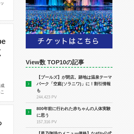
ケッ
be
く
View数 TOP10の記事
【プールズ】が閉店。跡地は温泉テーマ
パーク「空庭(ソラニワ)」に！割引情報
育成
も
のこ
244,423 PV
800年前に行われた赤ちゃんの人体実験
に思う
っ
157,316 PV
【星乃珈琲のメニュー価格】なぜか公式