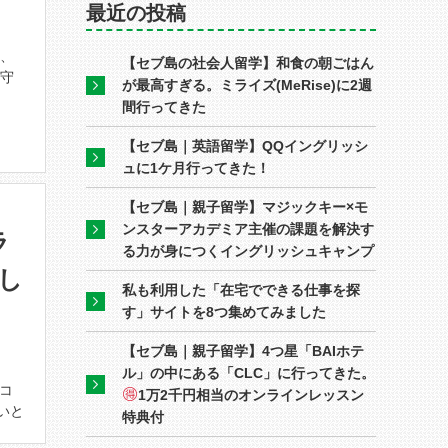
最近の投稿
ら、
【セブ島の社会人留学】和食の朝ごはん
保守
が最高すぎる。ミライズ(MeRise)に2週
間行ってきた
【セブ島｜英語留学】QQイングリッシ
ュに1ケ月行ってきた！
【セブ島｜親子留学】マジックキー×モ
ンスターアカデミア主催の課題を解決す
ラ
る力が身につくイングリッシュキャンプ
し
私も利用した「在宅でできる仕事を探
す」サイトを8つ集めてみました
【セブ島｜親子留学】4つ星「BAIホテ
ル」の中にある「CLC」に行ってきた。
コ
1万2千円相当のオンラインレッスン
いと
特典付