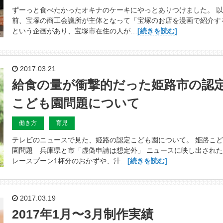
ずーっと食べたかったオキナのケーキにやっとありつけました。 
前、宝塚の商工会議所が主体となって「宝塚のお店を漫画で紹介す
という企画があり、宝塚市在住の人が…
[続きを読む]
2017.03.21
給食の量が衝撃的だった姫路市の認
こども園問題について
働き方
育児
テレビのニュースで見た、姫路の認定こども園について。 姫路こ
園問題 兵庫県と市「虚偽申請は想定外」 ニュースに映し出され
レースプーン1杯分のおかずや、汁…
[続きを読む]
2017.03.19
2017年1月〜3月制作実績