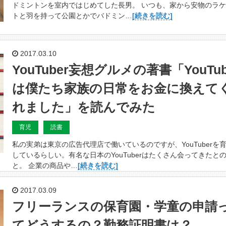
ドミントンを室内ではじめてした長男。 いつも、家から安物のラ
トと羽を持って公園とかでバドミン…
[続きを読む]
2017.03.10
YouTuber妄想グルメの著書「YouTu
は僕たち家族の日常をお金に換えて
れました」を読んでみた
育児
読書
私の実弟は東京の広告代理店で働いているのですが、YouTuberを
しているらしい。有名な日本のYouTuberはたくさん会ってきたと
と。 企業の商品や…
[続きを読む]
2017.03.09
フリーランスの保育園・学童の申請
てどうするの？勤務証明書は？