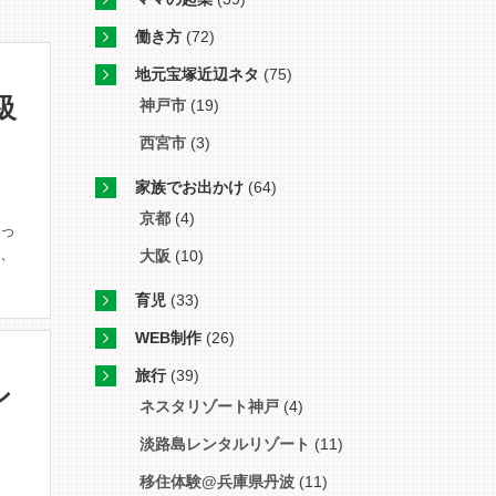
働き方
(72)
地元宝塚近辺ネタ
(75)
級
神戸市
(19)
西宮市
(3)
家族でお出かけ
(64)
京都
(4)
行っ
て、
大阪
(10)
育児
(33)
WEB制作
(26)
旅行
(39)
シ
ネスタリゾート神戸
(4)
淡路島レンタルリゾート
(11)
移住体験@兵庫県丹波
(11)