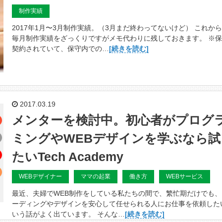
制作実績
2017年1月〜3月制作実績。（3月まだ終わってないけど） これか
毎月制作実績をざっくりですがメモ代わりに残しておきます。 ※
契約されていて、保守内での…
[続きを読む]
2017.03.19
メンターを検討中。初心者がプログ
ミングやWEBデザインを学ぶなら試
たいTech Academy
WEBデザイナー
ママの起業
働き方
WEBサービス
最近、夫婦でWEB制作をしている私たちの間で、繁忙期だけでも、
ーディングやデザインを安心して任せられる人にお仕事を依頼した
いう話がよく出ています。 そんな…
[続きを読む]